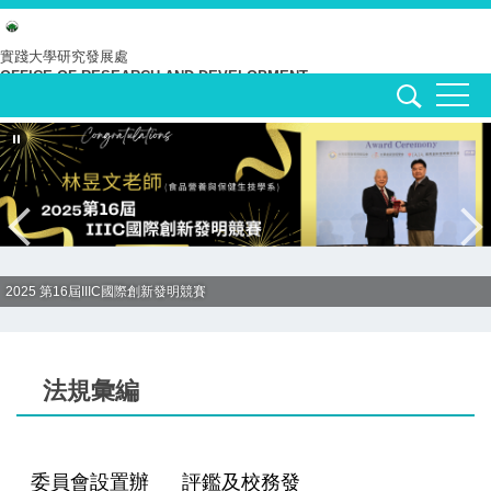
跳
到
實踐大學
研究發展處
OFFICE OF RESEARCH AND DEVELOPMENT
主
要
內
容
區
2025 第16屆IIIC國際創新發明競賽
法規彙編
委員會設置辦
評鑑及校務發