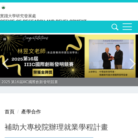
跳
到
實踐大學
研究發展處
OFFICE OF RESEARCH AND DEVELOPMENT
主
要
內
容
區
2025 第16屆IIIC國際創新發明競賽
首頁
產學合作
補助大專校院辦理就業學程計畫