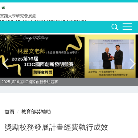
跳
到
實踐大學
研究發展處
OFFICE OF RESEARCH AND DEVELOPMENT
主
要
內
容
區
2025 第16屆IIIC國際創新發明競賽
首頁
教育部奬補助
獎勵校務發展計畫經費執行成效