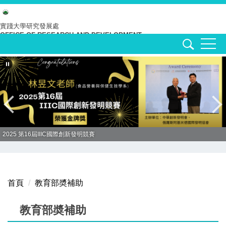
跳
到
實踐大學
研究發展處
OFFICE OF RESEARCH AND DEVELOPMENT
主
要
內
容
區
2025 第16屆IIIC國際創新發明競賽
首頁
教育部奬補助
教育部奬補助