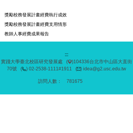
獎勵校務發展計畫經費執行成效
獎勵校務發展計畫經費支用情形
教師人事經費成果報告
:::
實踐大學臺北校區研究發展處 (
)104336台北市中山區大直街
70號 (
) 02-2538-1111#1911 (
) idea@g2.usc.edu.tw
7
8
1
6
7
5