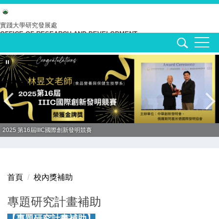
跳
到
實踐大學
研究發展處
OFFICE OF RESEARCH AND DEVELOPMENT
主
要
內
容
區
2025 第16屆IIIC國際創新發明競賽
首頁
校內獎補助
專題研究計畫補助
【專題研究計畫補助】