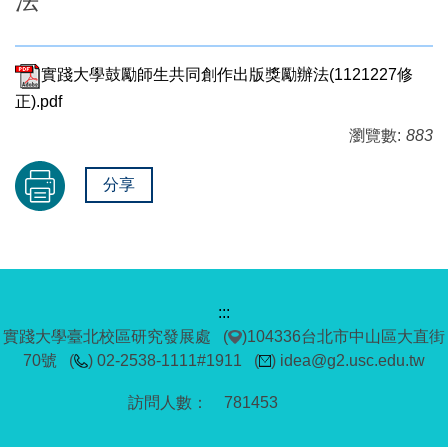
法
實踐大學鼓勵師生共同創作出版獎勵辦法(1121227修
正).pdf
瀏覽數:
883
分享
:::
實踐大學臺北校區研究發展處 (
)104336台北市中山區大直街
70號 (
) 02-2538-1111#1911 (
) idea@g2.usc.edu.tw
7
8
1
4
5
3