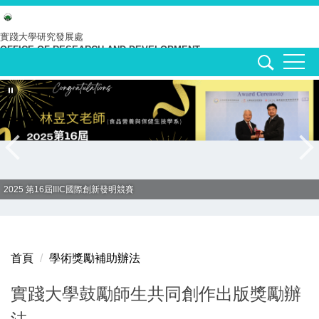
跳
到
實踐大學
研究發展處
OFFICE OF RESEARCH AND DEVELOPMENT
主
要
內
容
區
2025 第16屆IIIC國際創新發明競賽
首頁
學術獎勵補助辦法
實踐大學鼓勵師生共同創作出版獎勵辦